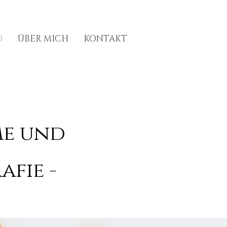
O
ÜBER MICH
KONTAKT
me und
fie -