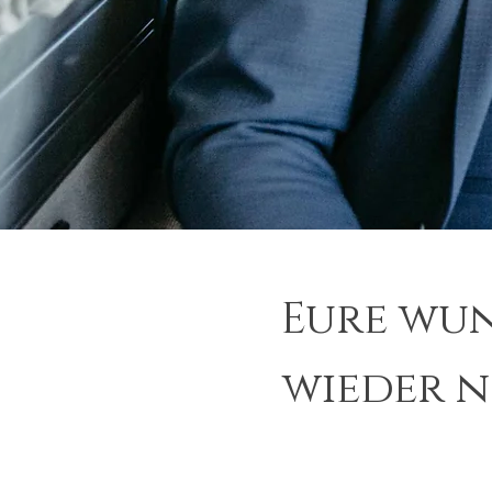
Eure wu
wieder n