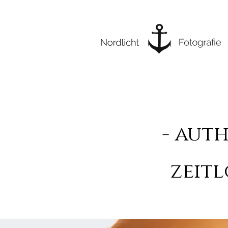
- aut
zeitl