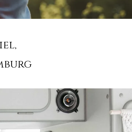
iel,
mburg