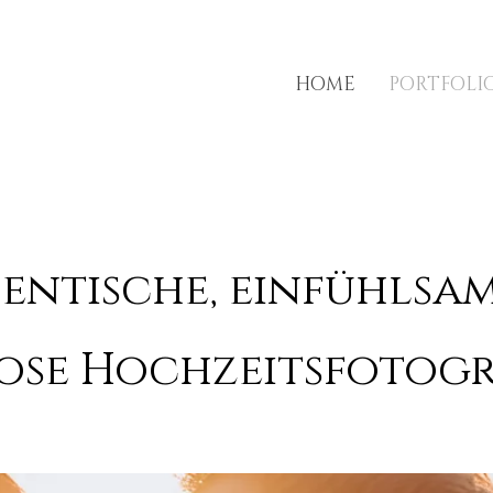
HOME
PORTFOLI
hentische, einfühlsa
ose Hochzeitsfotogra